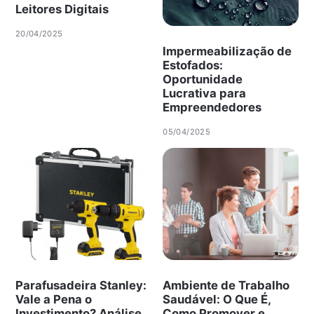
Leitores Digitais
20/04/2025
Impermeabilização de
Estofados:
Oportunidade
Lucrativa para
Empreendedores
05/04/2025
Parafusadeira Stanley:
Ambiente de Trabalho
Vale a Pena o
Saudável: O Que É,
Investimento? Análise
Como Promover e